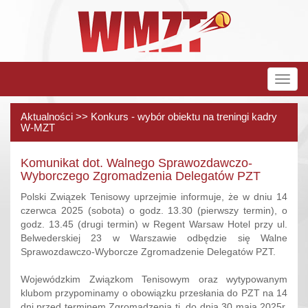
Rozw
nawig
Aktualności >> Konkurs - wybór obiektu na treningi kadry
W-MZT
Komunikat dot. Walnego Sprawozdawczo-
Wyborczego Zgromadzenia Delegatów PZT
Polski Związek Tenisowy uprzejmie informuje, że w dniu 14
czerwca 2025 (sobota) o godz. 13.30 (pierwszy termin), o
godz. 13.45 (drugi termin) w Regent Warsaw Hotel przy ul.
Belwederskiej 23 w Warszawie odbędzie się Walne
Sprawozdawczo-Wyborcze Zgromadzenie Delegatów PZT.
Wojewódzkim Związkom Tenisowym oraz wytypowanym
klubom przypominamy o obowiązku przesłania do PZT na 14
dni przed terminem Zgromadzenia tj. do dnia 30 maja 2025r.