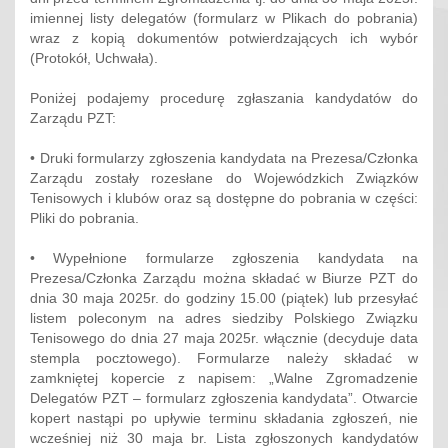
imiennej listy delegatów (formularz w Plikach do pobrania)
wraz z kopią dokumentów potwierdzających ich wybór
(Protokół, Uchwała).
Poniżej podajemy procedurę zgłaszania kandydatów do
Zarządu PZT:
• Druki formularzy zgłoszenia kandydata na Prezesa/Członka
Zarządu zostały rozesłane do Wojewódzkich Związków
Tenisowych i klubów oraz są dostępne do pobrania w części:
Pliki do pobrania.
• Wypełnione formularze zgłoszenia kandydata na
Prezesa/Członka Zarządu można składać w Biurze PZT do
dnia 30 maja 2025r. do godziny 15.00 (piątek) lub przesyłać
listem poleconym na adres siedziby Polskiego Związku
Tenisowego do dnia 27 maja 2025r. włącznie (decyduje data
stempla pocztowego). Formularze należy składać w
zamkniętej kopercie z napisem: „Walne Zgromadzenie
Delegatów PZT – formularz zgłoszenia kandydata”. Otwarcie
kopert nastąpi po upływie terminu składania zgłoszeń, nie
wcześniej niż 30 maja br. Lista zgłoszonych kandydatów