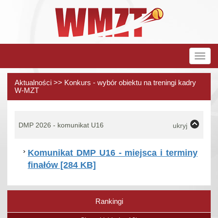
Rozw
nawig
Aktualności >> Konkurs - wybór obiektu na treningi kadry
W-MZT
DMP 2026 - komunikat U16
ukryj
Komunikat DMP U16 - miejsca i terminy
finałów [284 KB]
Rankingi