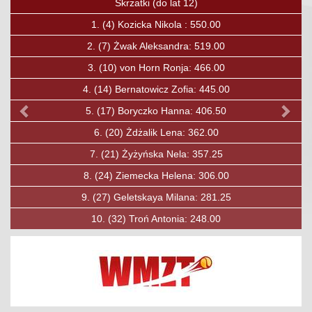
Poprzedni
Nas
Skrzatki (do lat 12)
1.
(4)
Kozicka Nikola : 550.00
2.
(7)
Żwak Aleksandra: 519.00
2.
(
3.
(10)
von Horn Ronja: 466.00
3.
4.
(14)
Bernatowicz Zofia: 445.00
4.
5.
(17)
Boryczko Hanna: 406.50
5
6.
(20)
Żdżalik Lena: 362.00
6.
(3
7.
(21)
Żyżyńska Nela: 357.25
7.
(
8.
(24)
Ziemecka Helena: 306.00
8.
9.
(27)
Geletskaya Milana: 281.25
9.
10.
(32)
Troń Antonia: 248.00
1