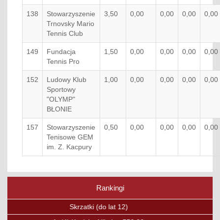
138
Stowarzyszenie
3,50
0,00
0,00
0,00
0,00
Trnovsky Mario
Tennis Club
149
Fundacja
1,50
0,00
0,00
0,00
0,00
Tennis Pro
152
Ludowy Klub
1,00
0,00
0,00
0,00
0,00
Sportowy
"OLYMP"
BŁONIE
157
Stowarzyszenie
0,50
0,00
0,00
0,00
0,00
Tenisowe GEM
im. Z. Kacpury
Rankingi
Poprzedni
Nas
Skrzaty (do lat 12)