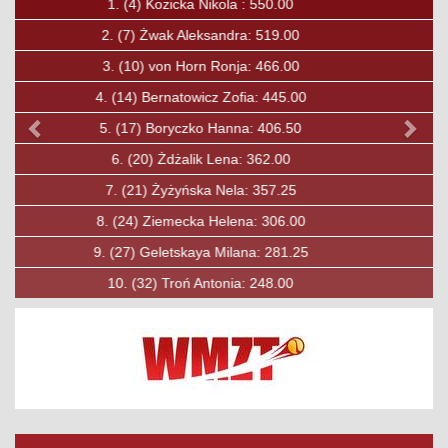
1.
(15)
Boguc Jan: 375.00
2.
(23)
Kavalchuk Andrei: 336.75
3.
(27)
Ćwirta Mateusz: 319.00
4.
(30)
Soska Fryderyk: 303.00
5.
(31)
Ozkan Baha: 297.00
6.
(33)
Lewandowski Maciej: 284.00
7.
(40)
Jobda Aleksander: 250.00
8.
(49)
Mysiak Maciej: 210.00
9.
(50)
Rybicki Konrad: 206.00
10.
(53)
Księżak Filip: 197.00