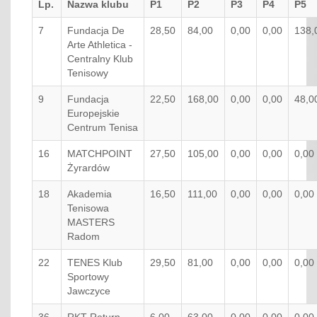
Lp.
Nazwa klubu
P1
P2
P3
P4
P5
7
Fundacja De
28,50
84,00
0,00
0,00
138,
Arte Athletica -
Centralny Klub
Tenisowy
9
Fundacja
22,50
168,00
0,00
0,00
48,0
Europejskie
Centrum Tenisa
16
MATCHPOINT
27,50
105,00
0,00
0,00
0,00
Żyrardów
18
Akademia
16,50
111,00
0,00
0,00
0,00
Tenisowa
MASTERS
Radom
22
TENES Klub
29,50
81,00
0,00
0,00
0,00
Sportowy
Jawczyce