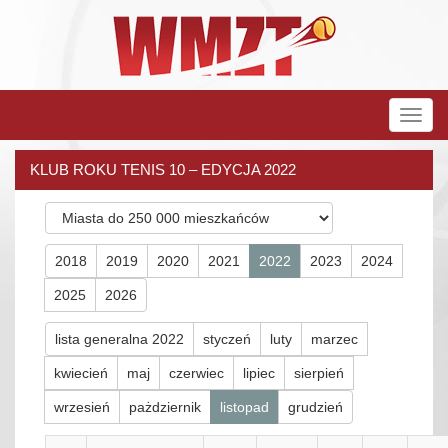
Rozw
nawig
KLUB ROKU TENIS 10 – EDYCJA 2022
2018
2019
2020
2021
2022
2023
2024
2025
2026
lista generalna 2022
styczeń
luty
marzec
kwiecień
maj
czerwiec
lipiec
sierpień
wrzesień
pażdziernik
listopad
grudzień