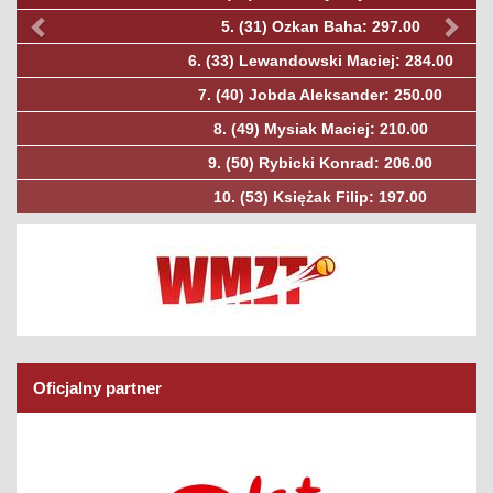
5.
(31)
Ozkan Baha: 297.00
6.
(33)
Lewandowski Maciej: 284.00
7.
(40)
Jobda Aleksander: 250.00
8.
(49)
Mysiak Maciej: 210.00
9.
(50)
Rybicki Konrad: 206.00
10.
(53)
Księżak Filip: 197.00
Oficjalny partner