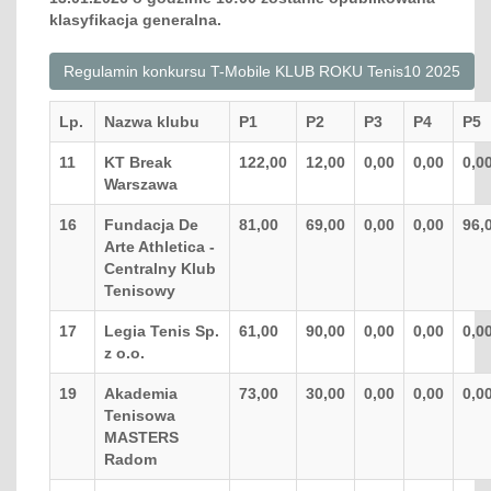
klasyfikacja generalna.
Regulamin konkursu T-Mobile KLUB ROKU Tenis10 2025
Lp.
Nazwa klubu
P1
P2
P3
P4
P5
11
KT Break
122,00
12,00
0,00
0,00
0,0
Warszawa
16
Fundacja De
81,00
69,00
0,00
0,00
96,
Arte Athletica -
Centralny Klub
Tenisowy
17
Legia Tenis Sp.
61,00
90,00
0,00
0,00
0,0
z o.o.
19
Akademia
73,00
30,00
0,00
0,00
0,0
Tenisowa
MASTERS
Radom