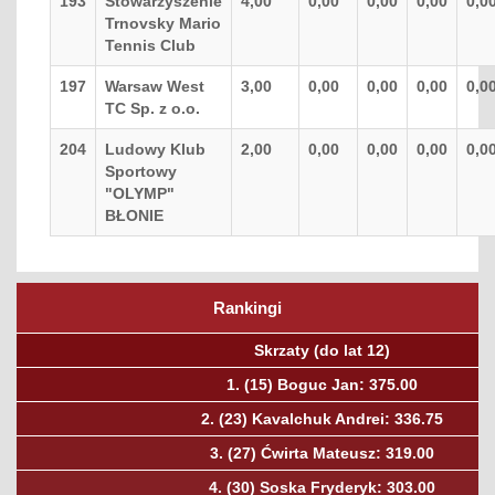
193
Stowarzyszenie
4,00
0,00
0,00
0,00
0,0
Trnovsky Mario
Tennis Club
197
Warsaw West
3,00
0,00
0,00
0,00
0,0
TC Sp. z o.o.
204
Ludowy Klub
2,00
0,00
0,00
0,00
0,0
Sportowy
"OLYMP"
BŁONIE
Rankingi
Poprzedni
Nas
Skrzaty (do lat 12)
1.
(15)
Boguc Jan: 375.00
2.
(23)
Kavalchuk Andrei: 336.75
3.
(27)
Ćwirta Mateusz: 319.00
4.
(30)
Soska Fryderyk: 303.00