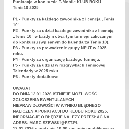
Punktacja w konkursie T-Mobile KLUB ROKU
Tenis10 2025
P1
- Punkty za każdego zawodnika z licencją „Tenis
10”.
P2
- Punkty za udział każdego zawodnika z licencją
„Tenis 10” w każdym otwartym turnieju zaliczanym
do konkursu (wpisanym do kalendarza Tenis 10).
P3
- Punkty za prowadzenie grupy NPUT w 2025
roku.
P4
- Punkty za organizację każdego turnieju.
P5
- Punkty za udział w rozgrywkach Tenisowej
Talentiady w 2025 roku.
P6
- Punkty dodatkowe.
UWAGA !
DO DNIA 12.01.2026 ISTNIEJE MOŻLIWOŚĆ
ZGŁOSZENIA EWENTULANYCH
NIEPRAWIDŁOWOŚCI W WYNIKU BŁĘDNEGO
NALICZENIA PUNKTACJI DO KLUBU ROKU 2025.
INFORMACJĘ O BŁĘDZIE NALEŻY PRZESŁAĆ NA
ADRES: MARCISZEWSKI@PZT.PL
13.01.2026 o godzinie 10:00 zostanie opublikowana