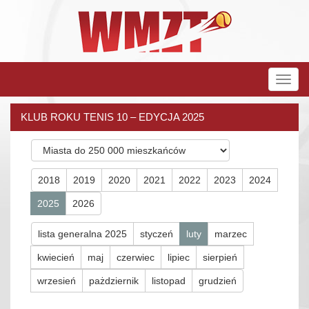
Rozw
nawig
KLUB ROKU TENIS 10 – EDYCJA 2025
2018
2019
2020
2021
2022
2023
2024
2025
2026
lista generalna 2025
styczeń
luty
marzec
kwiecień
maj
czerwiec
lipiec
sierpień
wrzesień
pażdziernik
listopad
grudzień