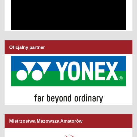
Oficjalny partner
Mistrzostwa Mazowsza Amatorów