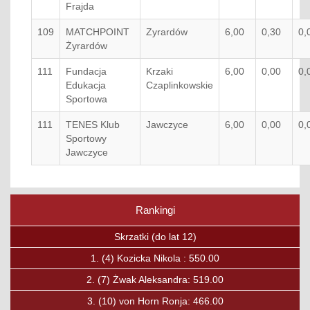
Frajda
109
MATCHPOINT
Zyrardów
6,00
0,30
0,
Żyrardów
111
Fundacja
Krzaki
6,00
0,00
0,
Edukacja
Czaplinkowskie
Sportowa
111
TENES Klub
Jawczyce
6,00
0,00
0,
Sportowy
Jawczyce
Rankingi
Poprzedni
Nas
Skrzaty (do lat 12)
1.
(15)
Boguc Jan: 375.00
2.
(23)
Kavalchuk Andrei: 336.75
3.
(27)
Ćwirta Mateusz: 319.00