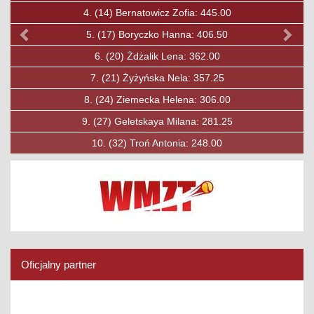
4.
(30)
Soska Fryderyk: 303.00
5.
(31)
Ozkan Baha: 297.00
6.
(33)
Lewandowski Maciej: 284.00
7.
(40)
Jobda Aleksander: 250.00
8.
(49)
Mysiak Maciej: 210.00
9.
(50)
Rybicki Konrad: 206.00
10.
(53)
Księżak Filip: 197.00
Oficjalny partner