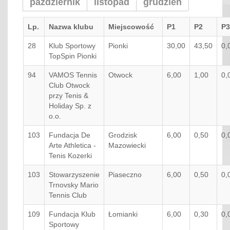
pażdziernik
listopad
grudzień
Lp.
Nazwa klubu
Miejscowość
P1
P2
P3
28
Klub Sportowy
Pionki
30,00
43,50
0,
TopSpin Pionki
94
VAMOS Tennis
Otwock
6,00
1,00
0,
Club Otwock
przy Tenis &
Holiday Sp. z
o.o.
103
Fundacja De
Grodzisk
6,00
0,50
0,
Arte Athletica -
Mazowiecki
Tenis Kozerki
103
Stowarzyszenie
Piaseczno
6,00
0,50
0,
Trnovsky Mario
Tennis Club
109
Fundacja Klub
Łomianki
6,00
0,30
0,
Sportowy