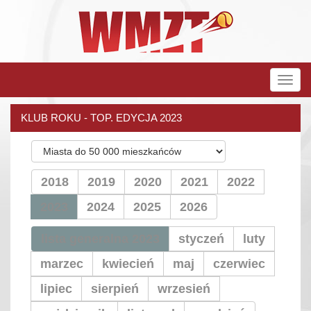
Rozw
nawig
KLUB ROKU - TOP. EDYCJA 2023
2018
2019
2020
2021
2022
2023
2024
2025
2026
lista generalna 2023
styczeń
luty
marzec
kwiecień
maj
czerwiec
lipiec
sierpień
wrzesień