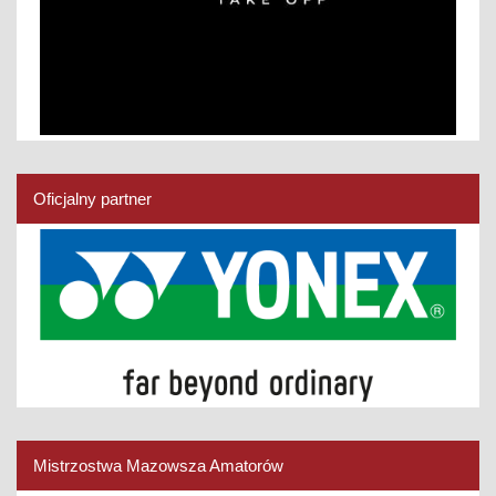
Oficjalny partner
Mistrzostwa Mazowsza Amatorów