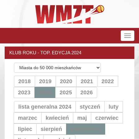
Rozw
nawig
KLUB ROKU - TOP. EDYCJA 2024
2018
2019
2020
2021
2022
2023
2024
2025
2026
lista generalna 2024
styczeń
luty
marzec
kwiecień
maj
czerwiec
lipiec
sierpień
pażdziernik