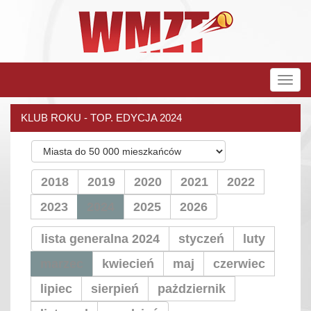
Rozw
nawig
KLUB ROKU - TOP. EDYCJA 2024
2018
2019
2020
2021
2022
2023
2024
2025
2026
lista generalna 2024
styczeń
luty
marzec
kwiecień
maj
czerwiec
lipiec
sierpień
pażdziernik