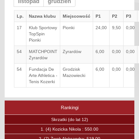
listopad
grudzień
Lp.
Nazwa klubu
Miejscowość
P1
P2
P3
17
Klub Sportowy
Pionki
24,00
9,50
0,00
TopSpin
Pionki
54
MATCHPOINT
Zyrardów
6,00
0,00
0,00
Żyrardów
54
Fundacja De
Grodzisk
6,00
0,00
0,00
Arte Athletica -
Mazowiecki
Tenis Kozerki
Rankingi
Poprzedni
Nas
Skrzaty (do lat 12)
1.
(15)
Boguc Jan: 375.00
2.
(23)
Kavalchuk Andrei: 336.75