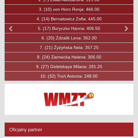
3.
(27)
Ćwirta Mateusz: 319.00
4.
(30)
Soska Fryderyk: 303.00
5.
(31)
Ozkan Baha: 297.00
6.
(33)
Lewandowski Maciej: 284.00
7.
(40)
Jobda Aleksander: 250.00
8.
(49)
Mysiak Maciej: 210.00
9.
(50)
Rybicki Konrad: 206.00
10.
(53)
Księżak Filip: 197.00
Oficjalny partner