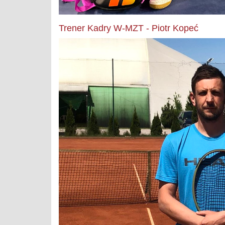
Trener Kadry W-MZT - Piotr Kopeć