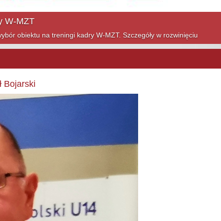
ym sezonie! Szczegóły w rozwinięciu
 Bojarski