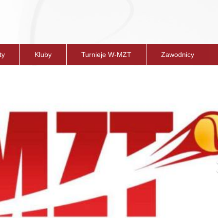
ty
Kluby
Turnieje W-MZT
Zawodnicy