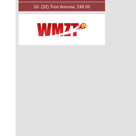
10.
(53)
Księżak Filip: 197.00