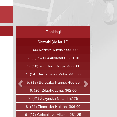
Rankingi
Poprzedni
Następny
Skrzaty (do lat 12)
1.
(15)
Boguc Jan: 375.00
2.
(23)
Kavalchuk Andrei: 336.75
3.
(27)
Ćwirta Mateusz: 319.00
4.
(30)
Soska Fryderyk: 303.00
5.
(31)
Ozkan Baha: 297.00
6.
(33)
Lewandowski Maciej: 284.00
7.
(40)
Jobda Aleksander: 250.00
8.
(49)
Mysiak Maciej: 210.00
9.
(50)
Rybicki Konrad: 206.00