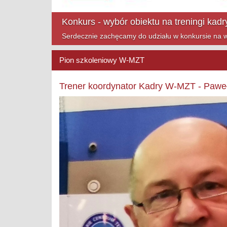
Mazowsze Cup na finiszu!
Zapraszamy na ostatnie turnieje Mazowsze Cup w t
Pion szkoleniowy W-MZT
Trener koordynator Kadry W-MZT - Paweł