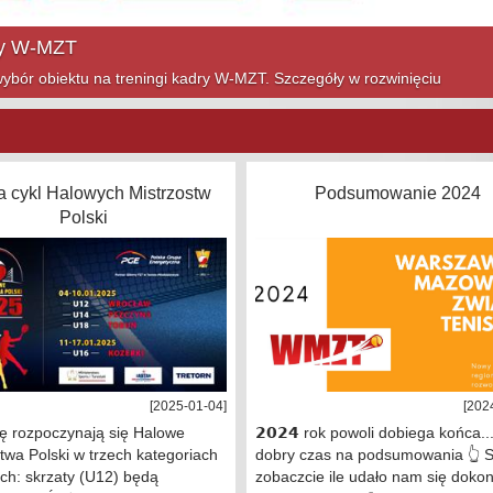
ym sezonie! Szczegóły w rozwinięciu
 cykl Halowych Mistrzostw
Podsumowanie 2024
Polski
[2025-01-04]
[202
ę rozpoczynają się Halowe
𝟮𝟬𝟮𝟰 rok powoli dobiega końca..
twa Polski w trzech kategoriach
dobry czas na podsumowania 👆 
ch: skrzaty (U12) będą
zobaczcie ile udało nam się doko