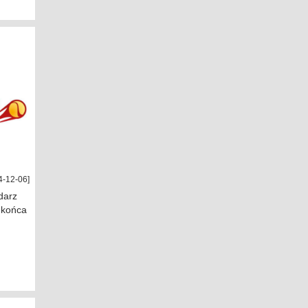
4-12-06]
darz
 końca