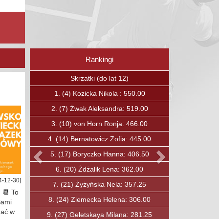
Rankingi
Poprzedni
Następny
Skrzaty (do lat 12)
1.
(15)
Boguc Jan: 375.00
2.
(23)
Kavalchuk Andrei: 336.75
3.
(27)
Ćwirta Mateusz: 319.00
4.
(30)
Soska Fryderyk: 303.00
5.
(31)
Ozkan Baha: 297.00
6.
(33)
Lewandowski Maciej: 284.00
4-12-30]
7.
(40)
Jobda Aleksander: 250.00
. 📆 To
8.
(49)
Mysiak Maciej: 210.00
Sami
nać w
9.
(50)
Rybicki Konrad: 206.00