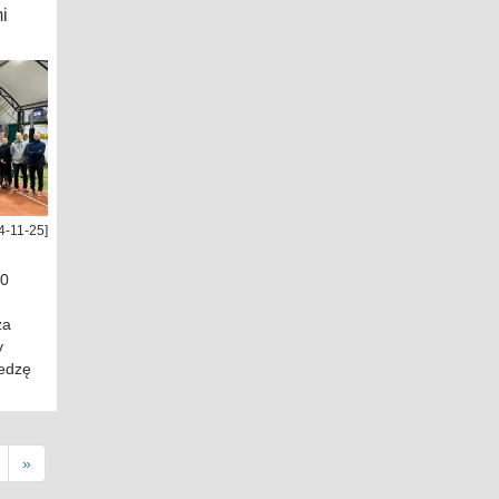
i
4-11-25]
70
za
y
iedzę
»