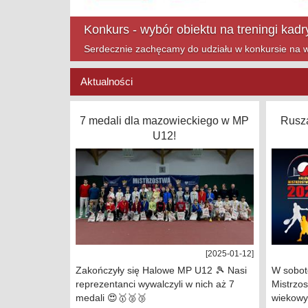
Mazowsze Cup na finiszu!
Zapraszamy na ostatnie turnieje Mazowsze Cup w t
Aktualności
7 medali dla mazowieckiego w MP
Rusza
U12!
[2025-01-12]
Zakończyły się Halowe MP U12 🎾 Nasi
W sobot
reprezentanci wywalczyli w nich aż 7
Mistrzos
medali 😍🥇🥈🥉
wiekowy