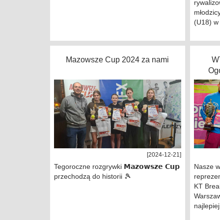
rywalizo
młodzicy
(U18) w 
Mazowsze Cup 2024 za nami
WT
Ogó
[2024-12-21]
Tegoroczne rozgrywki 𝗠𝗮𝘇𝗼𝘄𝘀𝘇𝗲 𝗖𝘂𝗽
Nasze w
przechodzą do historii 🎾
repreze
KT Brea
Warszaw
najlepiej