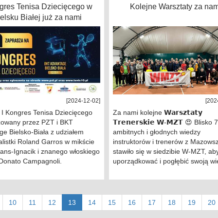
ngres Tenisa Dziecięcego w
Kolejne Warsztaty za nam
elsku Białej już za nami
[2024-12-02]
[202
 I Kongres Tenisa Dziecięcego
Za nami kolejne 𝗪𝗮𝗿𝘀𝘇𝘁𝗮𝘁𝘆
zowany przez PZT i BKT
𝗧𝗿𝗲𝗻𝗲𝗿𝘀𝗸𝗶𝗲 𝗪-𝗠𝗭𝗧 😍 Blisko 
e Bielsko-Biała z udziałem
ambitnych i głodnych wiedzy
nalistki Roland Garros w mikście
instruktorów i trenerów z Mazows
Jans-Ignacik i znanego włoskiego
stawiło się w siedzibie W-MZT, ab
 Donato Campagnoli.
uporządkować i pogłębić swoją w
(current)
10
11
12
13
14
15
16
17
18
19
20