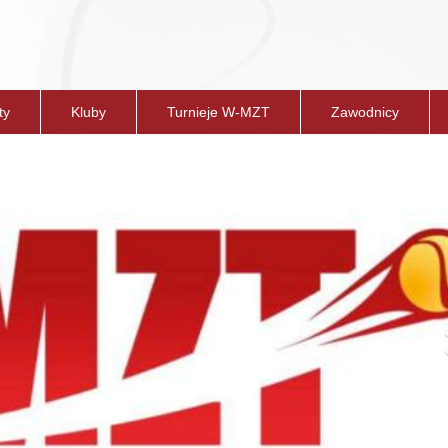
ty
Kluby
Turnieje W-MZT
Zawodnicy