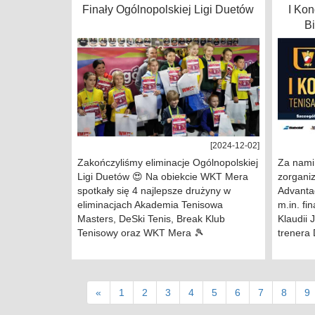
Finały Ogólnopolskiej Ligi Duetów
I Ko
Bi
[2024-12-02]
Zakończyliśmy eliminacje Ogólnopolskiej
Za nami
Ligi Duetów 😍 Na obiekcie WKT Mera
zorgani
spotkały się 4 najlepsze drużyny w
Advantag
eliminacjach Akademia Tenisowa
m.in. fi
Masters, DeSki Tenis, Break Klub
Klaudii 
Tenisowy oraz WKT Mera 🎾
trenera
«
1
2
3
4
5
6
7
8
9