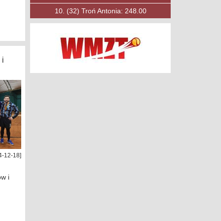
10.
(53)
Księżak Filip: 197.00
 i
4-12-18]
w i