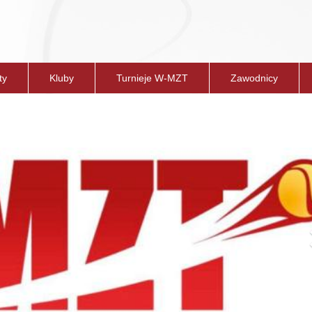
ty
Kluby
Turnieje W-MZT
Zawodnicy