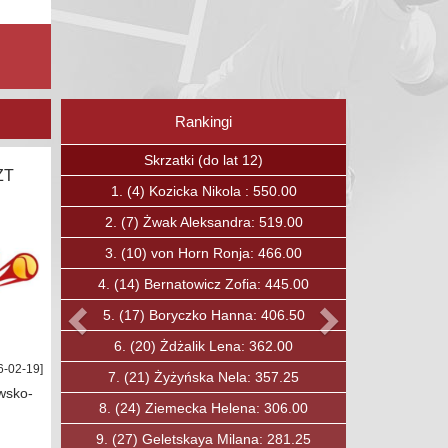
Rankingi
Poprzedni
Następny
Skrzaty (do lat 12)
ZT
1.
(15)
Boguc Jan: 375.00
2.
(23)
Kavalchuk Andrei: 336.75
3.
(27)
Ćwirta Mateusz: 319.00
4.
(30)
Soska Fryderyk: 303.00
5.
(31)
Ozkan Baha: 297.00
6.
(33)
Lewandowski Maciej: 284.00
6-02-19]
7.
(40)
Jobda Aleksander: 250.00
wsko-
8.
(49)
Mysiak Maciej: 210.00
9.
(50)
Rybicki Konrad: 206.00