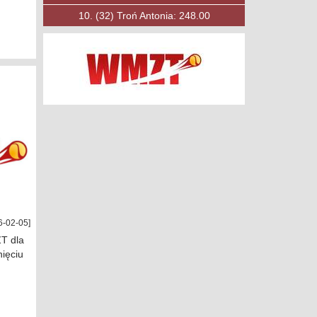
10.
(53)
Księżak Filip: 197.00
6-02-05]
T dla
nięciu