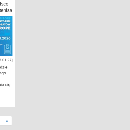
lsce.
tenisa
6-01-27]
dzie
ego
ie się
»