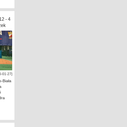
2 - 4
zek
6-01-27]
-Biała
a
i
dra