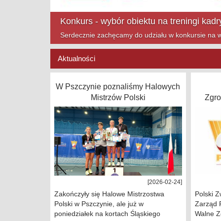
Mazowsze Cup na finiszu!
Zapraszamy na ostatnie turnieje Mazowsze Cup w t
Aktualności
W Pszczynie poznaliśmy Halowych
Mistrzów Polski
Zgr
[2026-02-24]
Zakończyły się Halowe Mistrzostwa
Polski Z
Polski w Pszczynie, ale już w
Zarząd 
poniedziałek na kortach Śląskiego
Walne Z