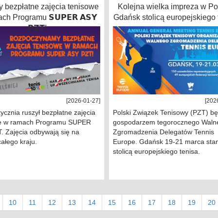
y bezpłatne zajęcia tenisowe
Kolejna wielka impreza w Po
ch Programu 𝗦𝗨𝗣𝗘𝗥 𝗔𝗦𝗬
Gdańsk stolicą europejskiego 
𝗣𝗭𝗧!
[2026-01-27]
[202
ycznia ruszył bezpłatne zajęcia
Polski Związek Tenisowy (PZT) bę
e w ramach Programu SUPER
gospodarzem tegorocznego Waln
. Zajęcia odbywają się na
Zgromadzenia Delegatów Tennis
całego kraju.
Europe. Gdańsk 19-21 marca stan
stolicą europejskiego tenisa.
10
11
12
13
14
15
16
17
18
19
20