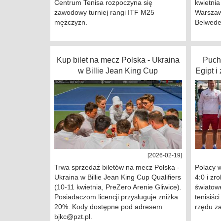
Centrum Tenisa rozpoczyna się
kwietnia
zawodowy turniej rangi ITF M25
Warszaw
mężczyzn.
Belwede
Kup bilet na mecz Polska - Ukraina
Puch
w Billie Jean King Cup
Egipt i
[2026-02-19]
Trwa sprzedaż biletów na mecz Polska -
Polacy w
Ukraina w Billie Jean King Cup Qualifiers
4:0 i zr
(10-11 kwietnia, PreZero Arenie Gliwice).
światowe
Posiadaczom licencji przysługuje zniżka
tenisiśc
20%. Kody dostępne pod adresem
rzędu za
bjkc@pzt.pl.