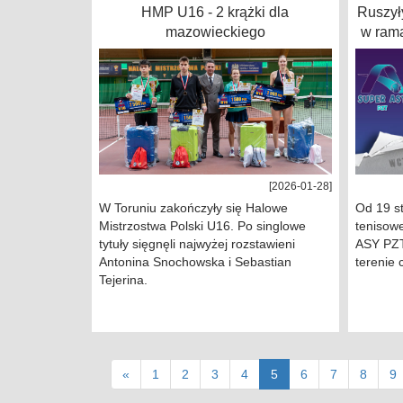
HMP U16 - 2 krążki dla
Ruszył
mazowieckiego
w rama
[2026-01-28]
W Toruniu zakończyły się Halowe
Od 19 st
Mistrzostwa Polski U16. Po singlowe
tenisow
tytuły sięgnęli najwyżej rozstawieni
ASY PZT
Antonina Snochowska i Sebastian
terenie 
Tejerina.
(current)
«
1
2
3
4
5
6
7
8
9