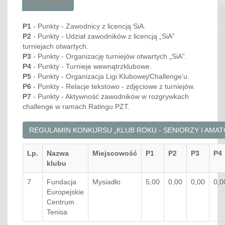
grudzień
P1
- Punkty - Zawodnicy z licencją SiA.
P2
- Punkty - Udział zawodników z licencją „SiA”
turniejach otwartych.
P3
- Punkty - Organizację turniejów otwartych „SiA”.
P4
- Punkty - Turnieje wewnątrzklubowe.
P5
- Punkty - Organizacja Ligi Klubowej/Challenge’u.
P6
- Punkty - Relacje tekstowo - zdjęciowe z turniejów.
P7
- Punkty - Aktywność zawodników w rozgrywkach
challenge w ramach Ratingu PZT.
REGULAMIN KONKURSU „KLUB ROKU - SENIORZY I AMATO
Lp.
Nazwa
Miejscowość
P1
P2
P3
P4
klubu
7
Fundacja
Mysiadło
5,00
0,00
0,00
0,0
Europejskie
Centrum
Tenisa