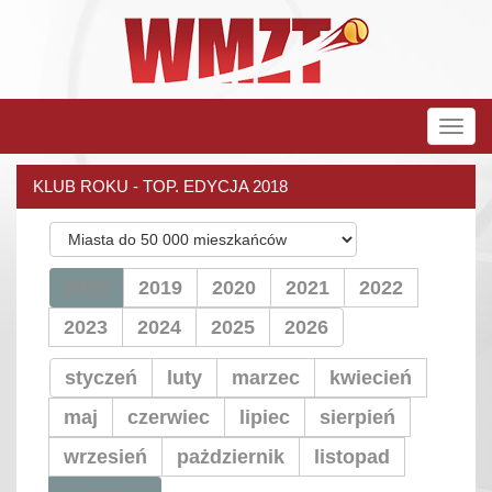
Rozw
nawig
KLUB ROKU - TOP. EDYCJA 2018
2018
2019
2020
2021
2022
2023
2024
2025
2026
styczeń
luty
marzec
kwiecień
maj
czerwiec
lipiec
sierpień
wrzesień
pażdziernik
listopad