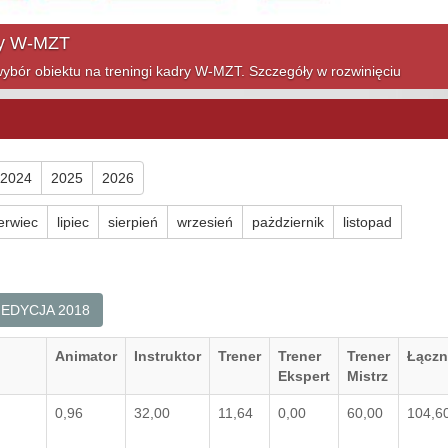
ym sezonie! Szczegóły w rozwinięciu
2024
2025
2026
erwiec
lipiec
sierpień
wrzesień
pażdziernik
listopad
EDYCJA 2018
Animator
Instruktor
Trener
Trener
Trener
Łączn
Ekspert
Mistrz
0,96
32,00
11,64
0,00
60,00
104,6