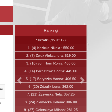
Rankingi
Poprzedni
Następny
Skrzaty (do lat 12)
1.
(15)
Boguc Jan: 375.00
2.
(23)
Kavalchuk Andrei: 336.75
3.
(27)
Ćwirta Mateusz: 319.00
4.
(30)
Soska Fryderyk: 303.00
5.
(31)
Ozkan Baha: 297.00
6.
(33)
Lewandowski Maciej: 284.00
ie
7.
(40)
Jobda Aleksander: 250.00
8.
(49)
Mysiak Maciej: 210.00
0
9.
(50)
Rybicki Konrad: 206.00