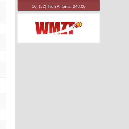
10.
(53)
Księżak Filip: 197.00