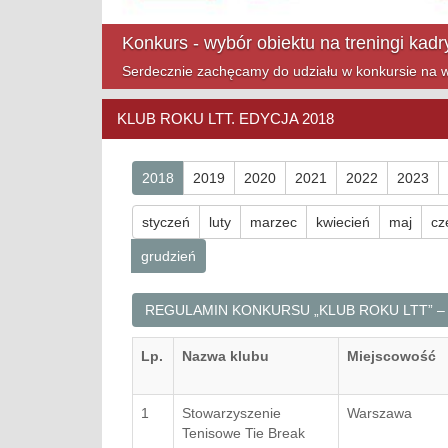
Mazowsze Cup na finiszu!
Zapraszamy na ostatnie turnieje Mazowsze Cup w t
KLUB ROKU LTT. EDYCJA 2018
2018
2019
2020
2021
2022
2023
styczeń
luty
marzec
kwiecień
maj
cz
grudzień
REGULAMIN KONKURSU „KLUB ROKU LTT” – 
Lp.
Nazwa klubu
Miejscowość
1
Stowarzyszenie
Warszawa
Tenisowe Tie Break