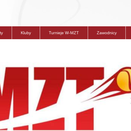
ty
Kluby
Turnieje W-MZT
Zawodnicy