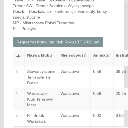
Trener SP - Trener Szkolenia Podstawowego
Trener SW - Trener Szkolenia Wyczynowego
Doszk. - Doszkalanie - konferencje, warsztaty, kursy
specjalistyczne
MP - Mistrzostwa Polski Trenerów
Pr. - Praktyki
Regulamin Konkursu Klub Roku LTT 2026.pdf
Lp.
Nazwa klubu
Miejscowość
Animator
Instru
2
Stowarzyszenie
Warszawa
0,56
38,75
Tenisowe Tie
Break
4
Warszawski
Warszawa
0,56
20,25
Klub Tenisowy
Mera
8
KT Break
Warszawa
0,00
8,00
Warszawa