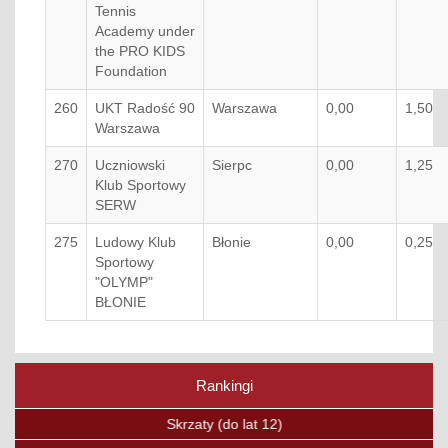
Tennis
Academy under
the PRO KIDS
Foundation
260
UKT Radość 90
Warszawa
0,00
1,50
Warszawa
270
Uczniowski
Sierpc
0,00
1,25
Klub Sportowy
SERW
275
Ludowy Klub
Błonie
0,00
0,25
Sportowy
"OLYMP"
BŁONIE
Rankingi
Poprzedni
Nas
Skrzaty (do lat 12)