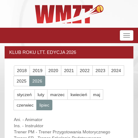
Rozw
nawig
KLUB ROKU LTT. EDYCJA 2026
2018
2019
2020
2021
2022
2023
2024
2025
2026
styczeń
luty
marzec
kwiecień
maj
czerwiec
lipiec
Ani. - Animator
Ins. - Instruktor
Trener PM - Trener Przygotowania Motorycznego